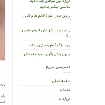
درباره لیزر موهای زائد ناحیه
تناسلی بیشتر بدانیم
از بین بردن تتو ( خانم ها و آقایان
)
از بین بردن تتو های تیره،روشن و
رنگی
پیرسینگ گوش، بینی و ناف
از بین بردن زگیل ، میخچه، خال
دسترسی سریع
صفحه اصلی
جت پ
خدمات
باید
درباره ما
است