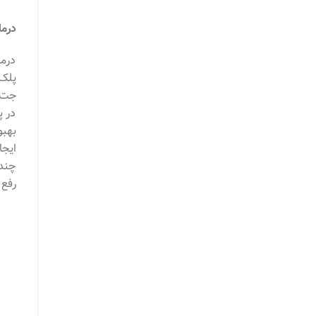
درما
درما
پلک 
جت ب
در پ
بهبو
ایجا
چند 
رفع 