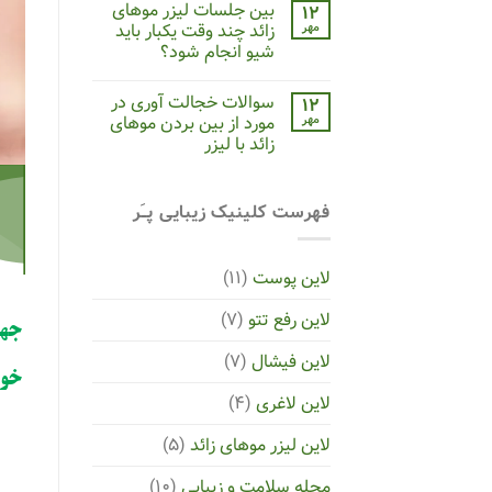
بین جلسات لیزر موهای
۱۲
مهر
زائد چند وقت یکبار باید
شیو انجام شود؟
سوالات خجالت‌ آوری در
۱۲
مهر
مورد از بین بردن موهای
زائد با لیزر
فهرست کلینیک زیبایی پــَر
لاین پوست
(۱۱)
لاین رفع تتو
(۷)
جهت
لاین فیشال
(۷)
خود
لاین لاغری
(۴)
لاین لیزر موهای زائد
(۵)
مجله سلامت و زیبایی
(۱۰)