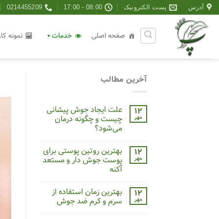
Ski
آدرس
پست الکترونیک
08:00 - 17:00
0214455209
t
conten
صفحه اصلی
خدمات
نمونه کار
آخرین مطالب
علت ایجاد جوش پیشانی
۱۲
مهر
چیست و چگونه درمان
می‌شود؟
بهترین روتین پوستی برای
۱۲
مهر
پوست جوش دار و مستعد
آکنه
بهترین زمان استفاده از
۱۲
مهر
سرم و کرم ضد جوش