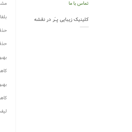
مشخص
تماس با ما
بلفا
کلینیک زیبایی پــَر در نقشه
حذف
حذف 
بهب
کاهش
بهبو
کاه
لیفت